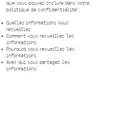
que vous pouvez inclure dans votre
politique de confidentialité :
Quelles informations vous
recueillez
Comment vous recueillez les
informations
Pourquoi vous recueillez les
informations
Avec qui vous partagez les
informations
Où sont stockées les informations
Combien de temps vous conservez
les informations
Comment vous protégez les
informations
Les modifications ou mises à jour
de la Politique de confidentialité.
Cliquez ici
pour obtenir des
informations plus détaillées sur la