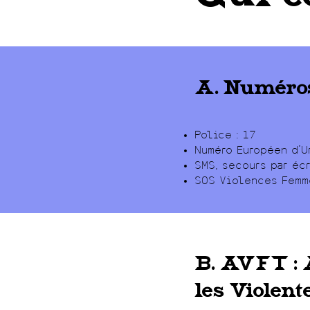
A. Numéros
Police : 17
Numéro Européen d'U
SMS, secours par écr
SOS Violences Femm
B. AVFT : 
les Violent