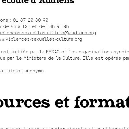
d’écoute d’Audiens
one : 01 87 20 30 90
i de 9h à 13h et de 14h à 18h
iolences-sexuelles-culture@audiens.org
ww.violences-sexuelles-culture.org
 est initiée par la FESAC et les organisations syndi
ue par le Ministère de la Culture. Elle est opérée pa
ratuite et anonyme.
urces et forma
w.artcena.fr/precis-juridique/droit-du-travail/conditi