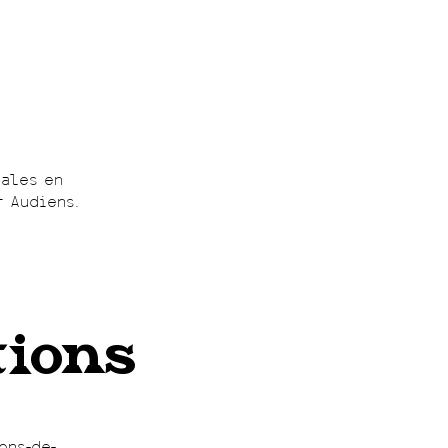
cales en
r Audiens.
tions
ons-de-