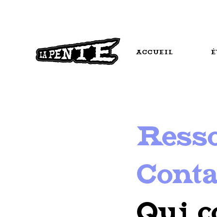
ACCUEIL
É
Resso
Conta
Qui c