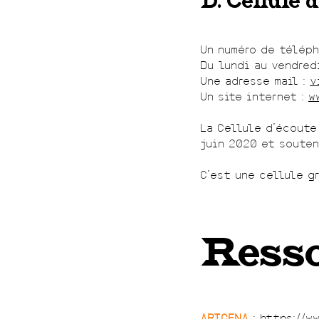
D. Cellule 
Un numéro de téléph
Du lundi au vendred
Une adresse mail :
v
Un site internet :
w
La Cellule d’écoute
juin 2020 et souten
C’est une cellule g
Resso
ARTCENA
:
https://ww