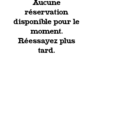
Aucune
réservation
disponible pour le
moment.
Réessayez plus
tard.
Termes et conditions
Politique de cookies
Mentions légales
Politique de confidentialité
© 2035 par Le Neptune.
Créé avec
Wix.com