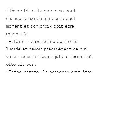
- Réversible : la personne peut
changer d’avis à n’importe quel
moment et son choix doit être
respecté ;
- Éclairé : la personne doit être
lucide et savoir précisément ce qui
va se passer et avec qui au moment où
elle dit oui ;
- Enthousiaste : la personne doit être
pleinement d’accord et confortable
avec ce qu’on lui propose. Elle doit
en avoir envie et être heureuse que
ça se passe ;
- Libre : la personne seule à le droit
de décider de consentir ou non. Le
consentement n’est pas libre si la
personne est sous pression.